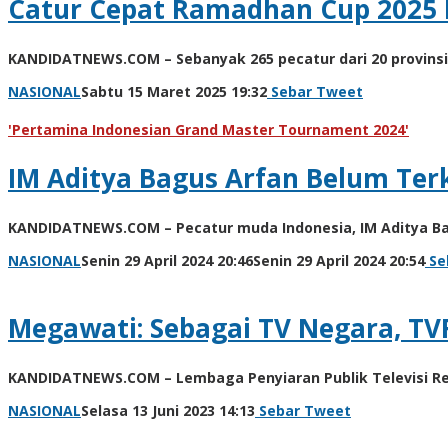
Catur Cepat Ramadhan Cup 2025 
Oktober
2025
20:40
KANDIDATNEWS.COM – Sebanyak 265 pecatur dari 20 provins
oleh
Sebar
Kinoy
Tweet
oleh
NASIONAL
Sabtu 15 Maret 2025 19:32
Sebar
Tweet
Jackson
Kinoy
Jackson
'Pertamina Indonesian Grand Master Tournament 2024'
IM Aditya Bagus Arfan Belum Ter
KANDIDATNEWS.COM – Pecatur muda Indonesia, IM Aditya B
ole
NASIONAL
Senin 29 April 2024 20:46
Senin 29 April 2024 20:54
Se
Kin
Jac
Megawati: Sebagai TV Negara, TV
KANDIDATNEWS.COM – Lembaga Penyiaran Publik Televisi Repu
oleh
NASIONAL
Selasa 13 Juni 2023 14:13
Sebar
Tweet
Kinoy
Jackson