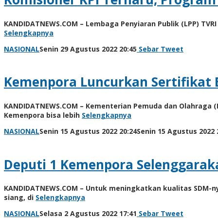
KANDIDATNEWS.COM – Lembaga Penyiaran Publik (LPP) TVRI m
Selengkapnya
oleh
NASIONAL
Senin 29 Agustus 2022 20:45
Sebar
Tweet
Kinoy
Jackson
Kemenpora Luncurkan Sertifikat 
KANDIDATNEWS.COM – Kementerian Pemuda dan Olahraga (Kem
Kemenpora bisa lebih
Selengkapnya
NASIONAL
Senin 15 Agustus 2022 20:24
Senin 15 Agustus 2022 
Deputi 1 Kemenpora Selenggarakan
KANDIDATNEWS.COM – Untuk meningkatkan kualitas SDM-nya 
siang, di
Selengkapnya
oleh
NASIONAL
Selasa 2 Agustus 2022 17:41
Sebar
Tweet