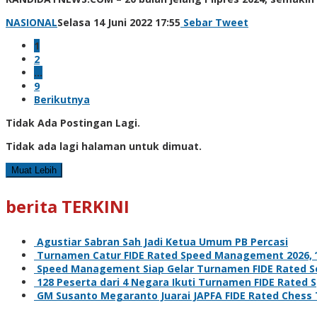
oleh
NASIONAL
Selasa 14 Juni 2022 17:55
Sebar
Tweet
Kinoy
1
Jackson
2
…
9
Berikutnya
Tidak Ada Postingan Lagi.
Tidak ada lagi halaman untuk dimuat.
Muat Lebih
berita TERKINI
Agustiar Sabran Sah Jadi Ketua Umum PB Percasi
Turnamen Catur FIDE Rated Speed Management 2026, ‘L
Speed Management Siap Gelar Turnamen FIDE Rated Se
128 Peserta dari 4 Negara Ikuti Turnamen FIDE Rate
GM Susanto Megaranto Juarai JAPFA FIDE Rated Chess