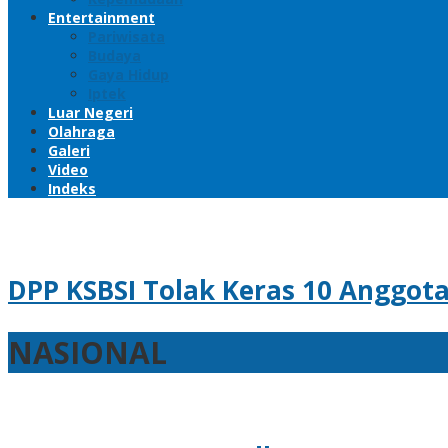
Entertainment
Pariwisata
Budaya
Gaya Hidup
Iptek
Luar Negeri
Olahraga
Galeri
Video
Indeks
DPP KSBSI Tolak Keras 10 Anggota
NASIONAL
Selasa
NASIONAL
21
Oktober
2025
19:39
Selasa
21