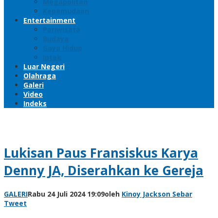
Megapolitan
Kepemudaan
Entertainment
Pariwisata
Budaya
Gaya Hidup
Iptek
Luar Negeri
Olahraga
Galeri
Video
Indeks
Lukisan Paus Fransiskus Karya
Denny JA, Diserahkan ke Gereja
GALERI
Rabu 24 Juli 2024 19:09
oleh
Kinoy Jackson
Sebar
Tweet