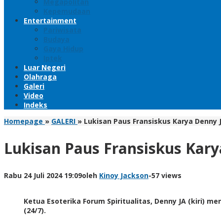
Megapolitan
Kepemudaan
Entertainment
Pariwisata
Budaya
Gaya Hidup
Iptek
Luar Negeri
Olahraga
Galeri
Video
Indeks
Homepage
»
GALERI
»
Lukisan Paus Fransiskus Karya Denny 
Lukisan Paus Fransiskus Kary
Rabu 24 Juli 2024 19:09
oleh
Kinoy Jackson
-
57 views
Ketua Esoterika Forum Spiritualitas, Denny JA (kiri) 
(24/7).