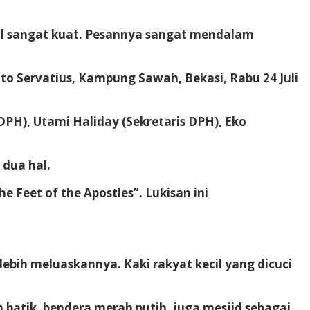
ol sangat kuat. Pesannya sangat mendalam
to Servatius, Kampung Sawah, Bekasi, Rabu 24 Juli
DPH), Utami Haliday (Sekretaris DPH), Eko
dua hal.
 Feet of the Apostles”. Lukisan ini
 lebih meluaskannya. Kaki rakyat kecil yang dicuci
batik, bendera merah putih, juga mesjid sebagai