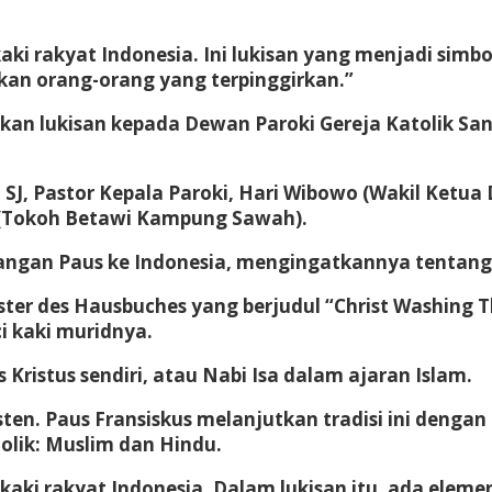
i rakyat Indonesia. Ini lukisan yang menjadi simb
an orang-orang yang terpinggirkan.”
an lukisan kepada Dewan Paroki Gereja Katolik San
J, Pastor Kepala Paroki, Hari Wibowo (Wakil Ketua 
 (Tokoh Betawi Kampung Sawah).
gan Paus ke Indonesia, mengingatkannya tentang 
ter des Hausbuches yang berjudul “Christ Washing The
 kaki muridnya.
Kristus sendiri, atau Nabi Isa dalam ajaran Islam.
isten. Paus Fransiskus melanjutkan tradisi ini dengan
tolik: Muslim dan Hindu.
i rakyat Indonesia. Dalam lukisan itu, ada elemen 