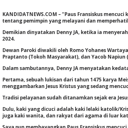
KANDIDATNEWS.COM – “Paus Fransiskus mencuci kak
tentang pemimpin yang melayani dan memperhatik
Demikian dinyatakan Denny JA, ketika ia menyerahk
2024.
Dewan Paroki diwakili oleh Romo Yohanes Wartaya S
Praptanto (Tokoh Masyarakat), dan Yacob Napiun
Dalam sambutannya, Denny JA menyatakan kedatan
Pertama, sebuah lukisan dari tahun 1475 karya Meis
menggambarkan Jesus Kristus yang sedang mencuci
Tradisi pelayanan sudah ditanamkan sejak era Jesus 
Dulu, kaki yang dicuci adalah kaki lelaki katolik/Kr
juga kaki wanita, dan rakyat dari agama di luar ka
Saya pun membayangkan Paus Fransiskus mencuci kak