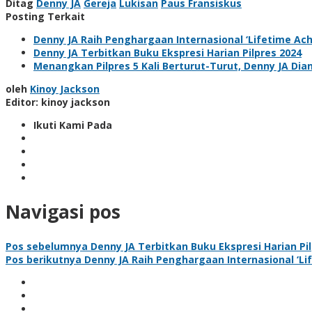
Ditag
Denny JA
Gereja
Lukisan
Paus Fransiskus
Posting Terkait
Denny JA Raih Penghargaan Internasional ‘Lifetime Ac
Denny JA Terbitkan Buku Ekspresi Harian Pilpres 2024
Menangkan Pilpres 5 Kali Berturut-Turut, Denny JA Di
oleh
Kinoy Jackson
Editor: kinoy jackson
Ikuti Kami Pada
Navigasi pos
Pos sebelumnya
Denny JA Terbitkan Buku Ekspresi Harian Pil
Pos berikutnya
Denny JA Raih Penghargaan Internasional ‘L