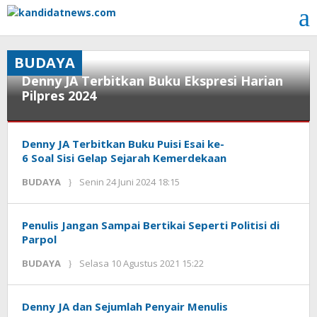
Lewati
ke
konten
BUDAYA
Denny JA Terbitkan Buku Ekspresi Harian
Pilpres 2024
BUDAYA
Selasa
Denny JA Terbitkan Buku Puisi Esai ke-
2
Juli
6 Soal Sisi Gelap Sejarah Kemerdekaan
2024
BUDAYA
Senin 24 Juni 2024 18:15
oleh
09:31
Kinoy
oleh
Jackson
Kinoy
Jackson
Penulis Jangan Sampai Bertikai Seperti Politisi di
Parpol
BUDAYA
Selasa 10 Agustus 2021 15:22
oleh
Kinoy
Jackson
Denny JA dan Sejumlah Penyair Menulis