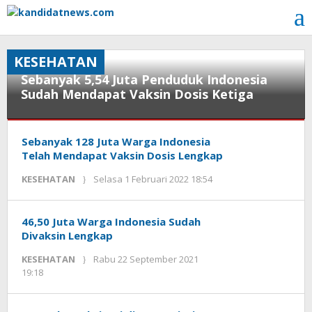
Lewati
ke
konten
KESEHATAN
Sebanyak 5,54 Juta Penduduk Indonesia
Sudah Mendapat Vaksin Dosis Ketiga
KESEHATAN
Senin
7
Sebanyak 128 Juta Warga Indonesia
Februari
Telah Mendapat Vaksin Dosis Lengkap
2022
oleh
KESEHATAN
Selasa 1 Februari 2022 18:54
22:28
Kinoy
oleh
Jackson
Kinoy
Jackson
46,50 Juta Warga Indonesia Sudah
Divaksin Lengkap
KESEHATAN
Rabu 22 September 2021
oleh
19:18
Kinoy
Jackson