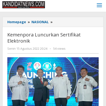
Lewati
ke
konten
Kemenpora
Homepage
»
NASIONAL
»
Luncurkan
Sertifikat
Kemenpora Luncurkan Sertifikat
Elektronik
Elektronik
oleh
Senin 15 Agustus 2022 20:24
-
54 views
Kinoy
Jackson