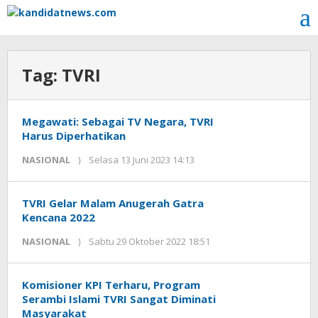
Lewati
ke
konten
Tag:
TVRI
Megawati: Sebagai TV Negara, TVRI
Harus Diperhatikan
oleh
NASIONAL
Selasa 13 Juni 2023 14:13
Kinoy
Jackson
TVRI Gelar Malam Anugerah Gatra
Kencana 2022
oleh
NASIONAL
Sabtu 29 Oktober 2022 18:51
Kinoy
Jackson
Komisioner KPI Terharu, Program
Serambi Islami TVRI Sangat Diminati
Masyarakat