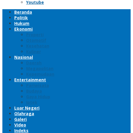
Youtube
Beranda
Politik
Hukum
Ekonomi
Properti
Otomotif
Kesehatan
Kuliner
Nasional
Daerah
Megapolitan
Kepemudaan
Entertainment
Pariwisata
Budaya
Gaya Hidup
Iptek
Luar Negeri
Olahraga
Galeri
Video
Indeks