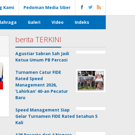
g Kami
Pedoman Media Siber
lahraga
Galeri
Video
Indeks
berita TERKINI
Agustiar Sabran Sah Jadi
Ketua Umum PB Percasi
Turnamen Catur FIDE
Rated Speed
Management 2026,
‘Lahirkan’ 40-an Pecatur
Baru
Speed Management Siap
Gelar Turnamen FIDE Rated Setahun 5
Kali
128 Peserta dari 4 Negara