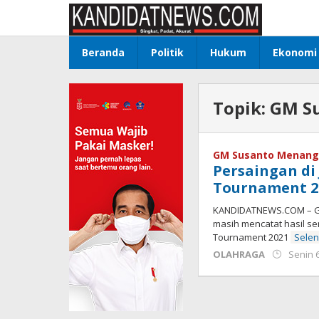
Lewati
ke
konten
Beranda
Politik
Hukum
Ekonomi
Topik:
GM S
GM Susanto Menang
Persaingan di
Tournament 2
KANDIDATNEWS.COM – GM 
masih mencatat hasil se
Tournament 2021
Sele
OLAHRAGA
Senin 