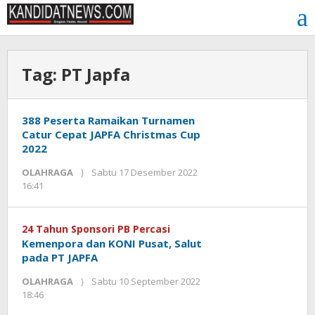
Lewati
ke
konten
Tag:
PT Japfa
388 Peserta Ramaikan Turnamen
Catur Cepat JAPFA Christmas Cup
2022
OLAHRAGA
Sabtu 17 Desember 2022
oleh
16:41
Kinoy
Jackson
24 Tahun Sponsori PB Percasi
Kemenpora dan KONI Pusat, Salut
pada PT JAPFA
OLAHRAGA
Sabtu 10 September 2022
oleh
18:46
Kinoy