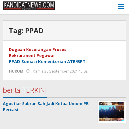
Lewati
ke
konten
Tag:
PPAD
Dugaan Kecurangan Proses
Rekruitment Pegawai
PPAD Somasi Kementerian ATR/BPT
oleh
HUKUM
Kamis 30 September 2021 15:02
Kinoy
Jackson
berita TERKINI
Agustiar Sabran Sah Jadi Ketua Umum PB
Percasi