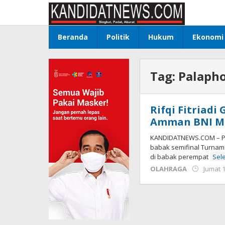
Lewati
ke
konten
Beranda
Politik
Hukum
Ekonomi
Tag:
Palaph
Rifqi Fitriad
Amman BNI M2
KANDIDATNEWS.COM – Per
babak semifinal Turnam
di babak perempat
Sel
OLAHRAGA
Jumat 