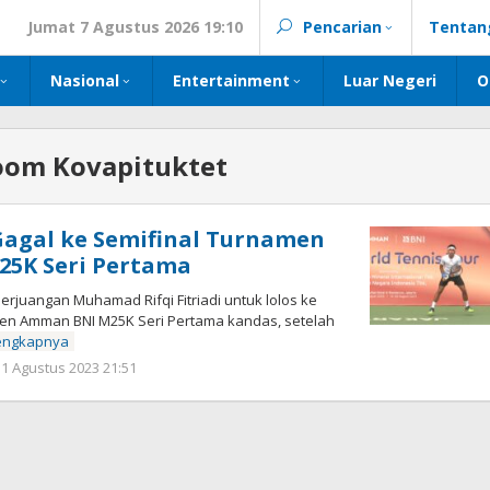
Jumat 7 Agustus 2026 19:10
Pencarian
Tentan
Nasional
Entertainment
Luar Negeri
O
oom Kovapituktet
i Gagal ke Semifinal Turnamen
5K Seri Pertama
juangan Muhamad Rifqi Fitriadi untuk lolos ke
en Amman BNI M25K Seri Pertama kandas, setelah
engkapnya
oleh
11 Agustus 2023 21:51
Kinoy
Jackson