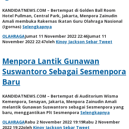
KANDIDATNEWS.COM – Bertempat di Golden Ball Room
Hotel Pullman, Central Park, Jakarta, Menpora Zainudin
Amali membuka Rakernas Ikatan Guru Olahraga Nasional
(Igornas)
Selengkapnya
OLAHRAGA
Jumat 11 November 2022 22:46
Jumat 11
November 2022 22:47
oleh
Kinoy Jackson
Sebar
Tweet
Menpora Lantik Gunawan
Suswantoro Sebagai Sesmenpora
Baru
KANDIDATNEWS.COM – Bertempat di Auditorium Wisma
Kemenpora, Senayan, Jakarta, Menpora Zainudin Amali
melantik Gunawan Suswantoro sebagai Sesmenpora yang
baru, menggantikan Plt Sesmenpora
Selengkapnya
OLAHRAGA
Rabu 2 November 2022 19:19
Rabu 2 November
2022 19:22
oleh
Kinoy Jackson
Sebar
Tweet