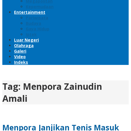
Megapolitan
Kepemudaan
Entertainment
Pariwisata
Budaya
Gaya Hidup
Iptek
Luar Negeri
Olahraga
Galeri
Video
Indeks
Tag:
Menpora Zainudin
Amali
Menpora Janjikan Tenis Masuk