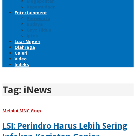
Megapolitan
Kepemudaan
Entertainment
Pariwisata
Budaya
Gaya Hidup
Iptek
Luar Negeri
Olahraga
Galeri
Video
Indeks
Tag:
iNews
Melalui MNC Grup
LSI: Perindro Harus Lebih Sering