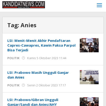
Lewati
ke
konten
Tag:
Anies
LSI: Menit-Menit Akhir Pendaftaran
Capres-Cawapres, Kawin Paksa Parpol
Bisa Terjadi
oleh
POLITIK
Kamis 5 Oktober 2023 11:44
Kinoy
Jackson
LSI: Prabowo Masih Ungguli Ganjar
dan Anies
oleh
POLITIK
Senin 2 Oktober 2023 17:17
Kinoy
Jackson
LSI: Prabowo/Gibran Ungguli
Ganjar/Sandi dan Anies/AHY