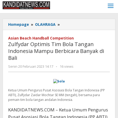
Lewati
ke
konten
Zulfydar
Homepage
»
OLAHRAGA
»
Optimis
Tim
Asian Beach Handball Competition
Bola
Zulfydar Optimis Tim Bola Tangan
Tangan
Indonesia Mampu Berbicara Banyak di
Indonesia
Bali
Mampu
Berbicara
oleh
Senin 20 Februari 2023 14:17
-
16 views
Banyak
Kinoy
di
Jackson
Bali
Ketua Umum Pengurus Pusat Asosiasi Bola Tangan Indonesia (PP
ABTI), Zulfydar Zaidar Mochtar SE MM (tengah), bersama para
pemain tim bola tangan andalan Indonesia.
KANDIDATNEWS.COM – Ketua Umum Pengurus
Pusat Asosiasi Bola Tangan Indonesia (PP ABTI),