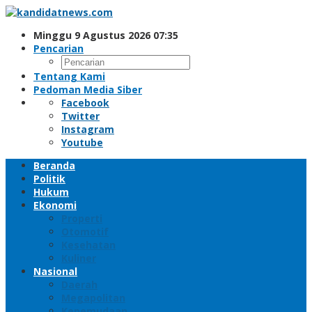
Lewati
ke
Minggu 9 Agustus 2026 07:35
konten
Pencarian
Tentang Kami
Pedoman Media Siber
Facebook
Twitter
Instagram
Youtube
Beranda
Politik
Hukum
Ekonomi
Properti
Otomotif
Kesehatan
Kuliner
Nasional
Daerah
Megapolitan
Kepemudaan