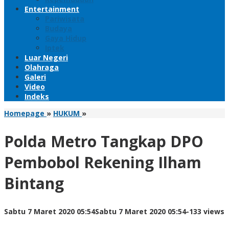
Entertainment
Pariwisata
Budaya
Gaya Hidup
Iptek
Luar Negeri
Olahraga
Galeri
Video
Indeks
Polda
Homepage
»
HUKUM
»
Metro
Tangkap
Polda Metro Tangkap DPO
DPO
Pembobol
Pembobol Rekening Ilham
Rekening
Ilham
Bintang
Bintang
oleh
Sabtu 7 Maret 2020 05:54
Sabtu 7 Maret 2020 05:54
-
133 views
KANDIDAT