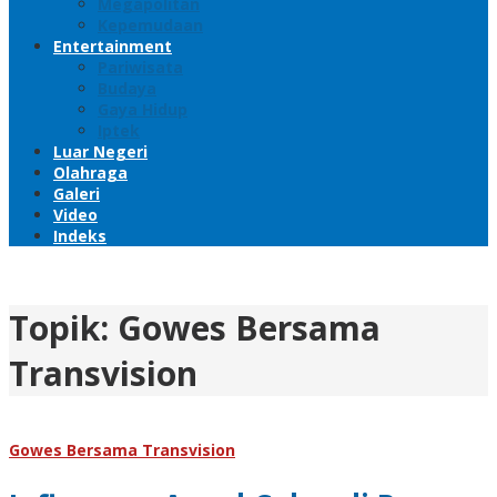
Megapolitan
Kepemudaan
Entertainment
Pariwisata
Budaya
Gaya Hidup
Iptek
Luar Negeri
Olahraga
Galeri
Video
Indeks
Topik:
Gowes Bersama
Transvision
Gowes Bersama Transvision