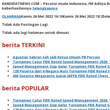
KANDIDATNEWS.COM – Pecatur muda Indonesia, FM Aditya B
keberhasilannya
Selengkapnya
OLAHRAGA
Kamis 26 Mei 2022 16:10
Kamis 26 Mei 2022 18:25
ol
Tidak Ada Postingan Lagi.
Tidak ada lagi halaman untuk dimuat.
berita TERKINI
Agustiar Sabran Sah Jadi Ketua Umum PB Percasi
Turnamen Catur FIDE Rated Speed Management 2026, ‘L
Speed Management Siap Gelar Turnamen FIDE Rated Se
128 Peserta dari 4 Negara Ikuti Turnamen FIDE Rate
GM Susanto Megaranto Juarai JAPFA FIDE Rated Chess
berita POPULAR
Turnamen Catur FIDE Rated Speed Management 2026, ‘L
Speed Management Siap Gelar Turnamen FIDE Rated Se
128 Peserta dari 4 Negara Ikuti Turnamen FIDE Rate