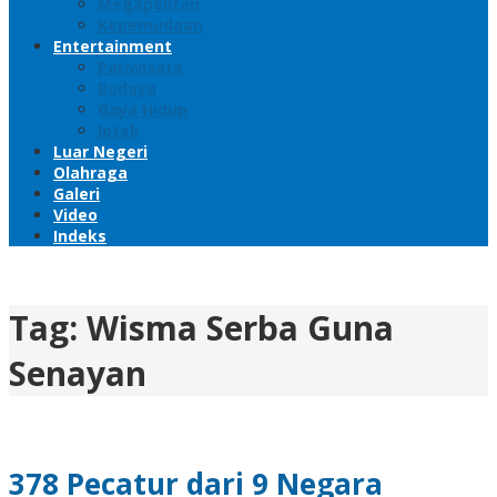
Megapolitan
Kepemudaan
Entertainment
Pariwisata
Budaya
Gaya Hidup
Iptek
Luar Negeri
Olahraga
Galeri
Video
Indeks
Tag:
Wisma Serba Guna
Senayan
378 Pecatur dari 9 Negara