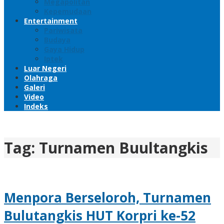
Megapolitan
Kepemudaan
Entertainment
Pariwisata
Budaya
Gaya Hidup
Iptek
Luar Negeri
Olahraga
Galeri
Video
Indeks
Tag:
Turnamen Buultangkis
Menpora Berseloroh, Turnamen
Bulutangkis HUT Korpri ke-52