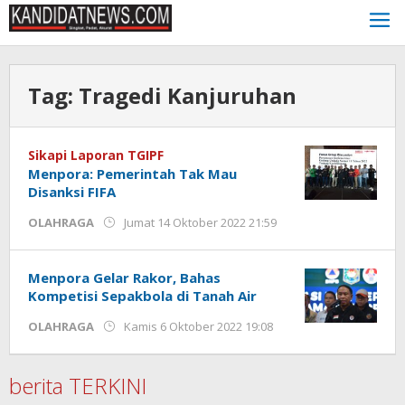
Lewati
ke
konten
Tag:
Tragedi Kanjuruhan
Sikapi Laporan TGIPF
Menpora: Pemerintah Tak Mau
Disanksi FIFA
oleh
OLAHRAGA
Jumat 14 Oktober 2022 21:59
Kinoy
Jackson
Menpora Gelar Rakor, Bahas
Kompetisi Sepakbola di Tanah Air
oleh
OLAHRAGA
Kamis 6 Oktober 2022 19:08
Kinoy
Jackson
berita TERKINI