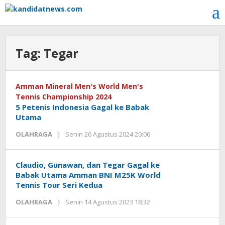
Lewati
ke
konten
Tag:
Tegar
Amman Mineral Men's World Men's
Tennis Championship 2024
5 Petenis Indonesia Gagal ke Babak
Utama
oleh
OLAHRAGA
Senin 26 Agustus 2024 20:06
Kinoy
Jackson
Claudio, Gunawan, dan Tegar Gagal ke
Babak Utama Amman BNI M25K World
Tennis Tour Seri Kedua
oleh
OLAHRAGA
Senin 14 Agustus 2023 18:32
Kinoy
Jackson