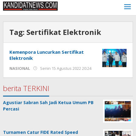
Lewati
ke
konten
Tag:
Sertifikat Elektronik
Kemenpora Luncurkan Sertifikat
Elektronik
oleh
NASIONAL
Senin 15 Agustus 2022 20:24
Kinoy
Jackson
berita TERKINI
Agustiar Sabran Sah Jadi Ketua Umum PB
Percasi
Turnamen Catur FIDE Rated Speed