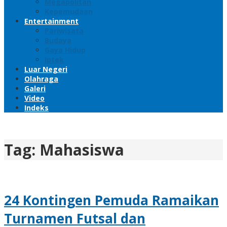
Megapolitan
Kepemudaan
Entertainment
Pariwisata
Budaya
Gaya Hidup
Iptek
Luar Negeri
Olahraga
Galeri
Video
Indeks
Tag:
Mahasiswa
24 Kontingen Pemuda Ramaikan
Turnamen Futsal dan