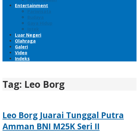
Entertainment
Pariwisata
Budaya
Gaya Hidup
Iptek
Luar Negeri
Olahraga
Galeri
Video
Indeks
Tag:
Leo Borg
Leo Borg Juarai Tunggal Putra
Amman BNI M25K Seri II