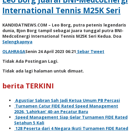
International Tennis M25K Seri
KANDIDATNEWS.COM – Leo Borg, putra petenis legendaris
dunia, Bjon Borg tampil sebagai juara tunggal putra BNI-
MedcoEnergi International Tennis M25K Seri Kedua. Doa
Selengkapnya
oleh
OLAHRAGA
Senin 24 April 2023 06:21
Sebar
Tweet
Kinoy
Tidak Ada Postingan Lagi.
Jackson
Tidak ada lagi halaman untuk dimuat.
berita TERKINI
Agustiar Sabran Sah Jadi Ketua Umum PB Percasi
Turnamen Catur FIDE Rated Speed Management
2026, ‘Lahirkan’ 40-an Pecatur Baru
Speed Management Siap Gelar Turnamen FIDE Rated
Setahun 5 Kali
128 Peserta dari 4 Negara Ikuti Turnamen FIDE Rated