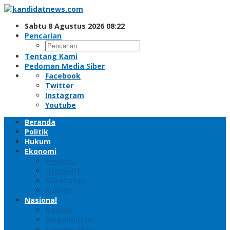
Lewati
ke
Sabtu 8 Agustus 2026 08:22
konten
Pencarian
Tentang Kami
Pedoman Media Siber
Facebook
Twitter
Instagram
Youtube
Beranda
Politik
Hukum
Ekonomi
Properti
Otomotif
Kesehatan
Kuliner
Nasional
Daerah
Megapolitan
Kepemudaan