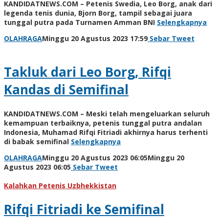
KANDIDATNEWS.COM – Petenis Swedia, Leo Borg, anak dari
legenda tenis dunia, Bjorn Borg, tampil sebagai juara
tunggal putra pada Turnamen Amman BNI
Selengkapnya
oleh
OLAHRAGA
Minggu 20 Agustus 2023 17:59
Sebar
Tweet
Kinoy
Jackson
Takluk dari Leo Borg, Rifqi
Kandas di Semifinal
KANDIDATNEWS.COM – Meski telah mengeluarkan seluruh
kemampuan terbaiknya, petenis tunggal putra andalan
Indonesia, Muhamad Rifqi Fitriadi akhirnya harus terhenti
di babak semifinal
Selengkapnya
OLAHRAGA
Minggu 20 Agustus 2023 06:05
Minggu 20
oleh
Agustus 2023 06:05
Sebar
Tweet
Kinoy
Jackson
Kalahkan Petenis Uzbhekkistan
Rifqi Fitriadi ke Semifinal