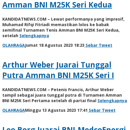
Amman BNI M25K Seri Kedua
KANDIDATNEWS.COM – Lewat performanya yang impresif,
Muhamad Rifqi Fitriadi memastikan lolos ke babak
semifinal Turnamen Tenis Amman BNI M25K Seri Kedua,
setelah
Selengkapnya
oleh
OLAHRAGA
Jumat 18 Agustus 2023 18:23
Sebar
Tweet
Kinoy
Jackson
Arthur Weber Juarai Tunggal
Putra Amman BNI M25K Seri I
KANDIDATNEWS.COM – Petenis Francis, Arthur Weber
tampil sebagai juara tunggal putra di Turnamen Amman
BNI M25K Seri Pertama setelah di partai final
Selengkapnya
oleh
OLAHRAGA
Minggu 13 Agustus 2023 17:41
Sebar
Tweet
Kinoy
Jackson
Leo Borg Juarai BNI-MedcoEnergi