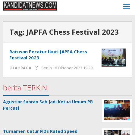
Lewati
ke
konten
Tag:
JAPFA Chess Festival 2023
Ratusan Pecatur Ikuti JAPFA Chess
Festival 2023
oleh
OLAHRAGA
Senin 16 Oktober 2023 19:29
Kinoy
Jackson
berita TERKINI
Agustiar Sabran Sah Jadi Ketua Umum PB
Percasi
Turnamen Catur FIDE Rated Speed