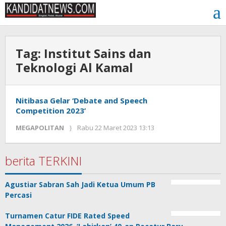
Lewati
ke
konten
Tag:
Institut Sains dan
Teknologi Al Kamal
Nitibasa Gelar ‘Debate and Speech
Competition 2023’
oleh
MEGAPOLITAN
Rabu 22 Maret 2023 13:13
Kinoy
Jackson
berita TERKINI
Agustiar Sabran Sah Jadi Ketua Umum PB
Percasi
Turnamen Catur FIDE Rated Speed