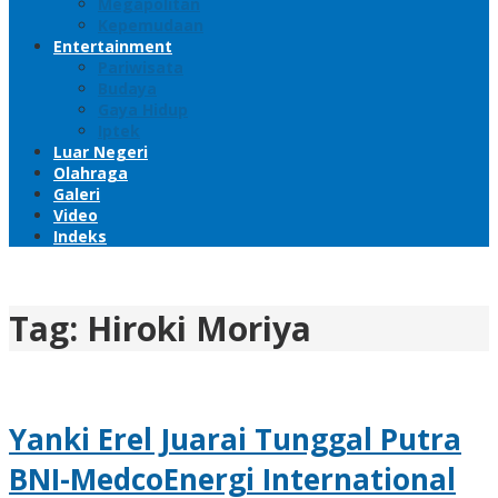
Megapolitan
Kepemudaan
Entertainment
Pariwisata
Budaya
Gaya Hidup
Iptek
Luar Negeri
Olahraga
Galeri
Video
Indeks
Tag:
Hiroki Moriya
Yanki Erel Juarai Tunggal Putra
BNI-MedcoEnergi International