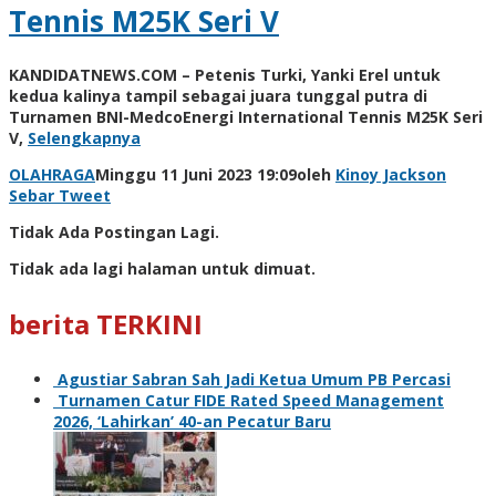
Tennis M25K Seri V
KANDIDATNEWS.COM – Petenis Turki, Yanki Erel untuk
kedua kalinya tampil sebagai juara tunggal putra di
Turnamen BNI-MedcoEnergi International Tennis M25K Seri
V,
Selengkapnya
OLAHRAGA
Minggu 11 Juni 2023 19:09
oleh
Kinoy Jackson
Sebar
Tweet
Tidak Ada Postingan Lagi.
Tidak ada lagi halaman untuk dimuat.
berita TERKINI
Agustiar Sabran Sah Jadi Ketua Umum PB Percasi
Turnamen Catur FIDE Rated Speed Management
2026, ‘Lahirkan’ 40-an Pecatur Baru