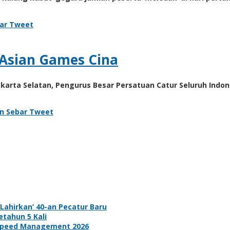
ar
Tweet
 Asian Games Cina
rta Selatan, Pengurus Besar Persatuan Catur Seluruh Indones
on
Sebar
Tweet
ahirkan’ 40-an Pecatur Baru
tahun 5 Kali
d Speed Management 2026