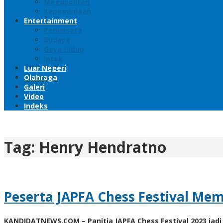
Megapolitan
Kepemudaan
Entertainment
Pariwisata
Budaya
Gaya Hidup
Iptek
Luar Negeri
Olahraga
Galeri
Video
Indeks
Tag:
Henry Hendratno
Peserta JAPFA Chess Festival Mem
KANDIDATNEWS.COM – Panitia JAPFA Chess Festival 2023 jadi