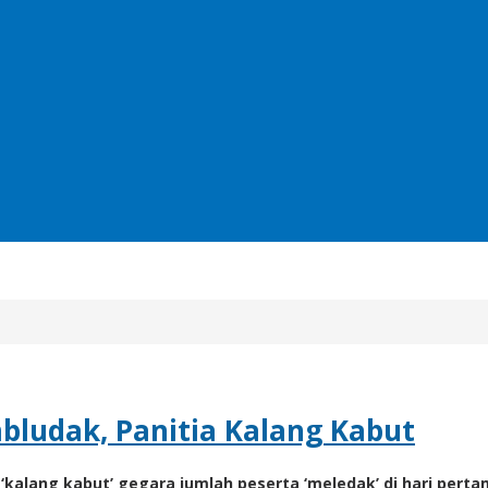
bludak, Panitia Kalang Kabut
 ‘kalang kabut’ gegara jumlah peserta ‘meledak’ di hari per