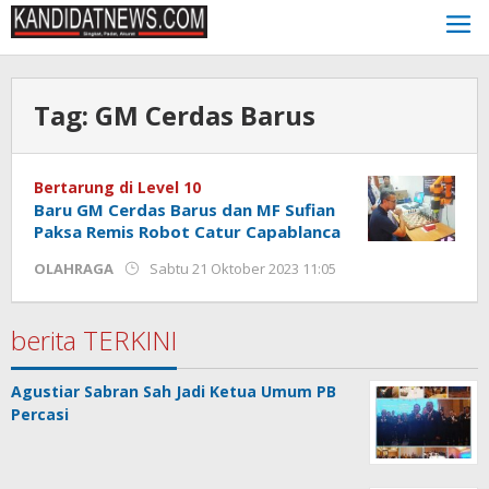
Lewati
ke
konten
Tag:
GM Cerdas Barus
Bertarung di Level 10
Baru GM Cerdas Barus dan MF Sufian
Paksa Remis Robot Catur Capablanca
oleh
OLAHRAGA
Sabtu 21 Oktober 2023 11:05
Kinoy
Jackson
berita TERKINI
Agustiar Sabran Sah Jadi Ketua Umum PB
Percasi