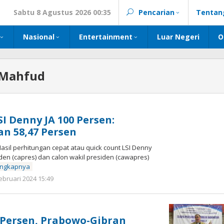
Sabtu 8 Agustus 2026 00:35
Pencarian
Tentan
Nasional
Entertainment
Luar Negeri
O
-Mahfud
I Denny JA 100 Persen:
n 58,47 Persen
il perhitungan cepat atau quick count LSI Denny
den (capres) dan calon wakil presiden (cawapres)
engkapnya
oleh
ebruari 2024 15:49
Kinoy
Jackson
2 Persen, Prabowo-Gibran