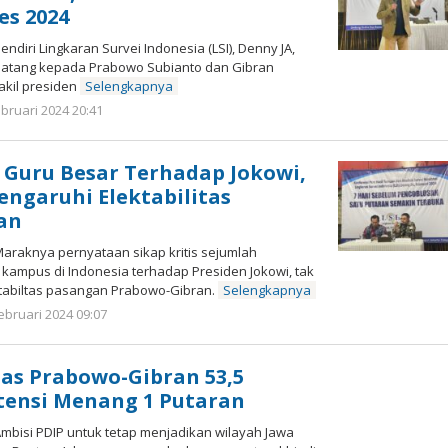
es 2024
iri Lingkaran Survei Indonesia (LSI), Denny JA,
atang kepada Prabowo Subianto dan Gibran
akil presiden
Selengkapnya
oleh
bruari 2024 20:41
Kinoy
Jackson
’ Guru Besar Terhadap Jokowi,
engaruhi Elektabilitas
an
raknya pernyataan sikap kritis sejumlah
 kampus di Indonesia terhadap Presiden Jokowi, tak
abiltas pasangan Prabowo-Gibran.
Selengkapnya
oleh
ebruari 2024 09:07
Kinoy
Jackson
itas Prabowo-Gibran 53,5
tensi Menang 1 Putaran
isi PDIP untuk tetap menjadikan wilayah Jawa