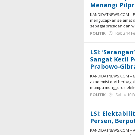
Menangi Pilpr
KANDIDATNEWS.COM – Pend
mengucapkan selamat d
sebagai presiden dan w
POLITIK
Rabu 14 Fe
LSI: ‘Serangan
Sangat Kecil P
Prabowo-Gibr
KANDIDATNEWS.COM – Ma
akademisi dari berbagai
mampu menggerus elekt
POLITIK
Sabtu 10 F
LSI: Elektabil
Persen, Berpo
KANDIDATNEWS.COM – Amb