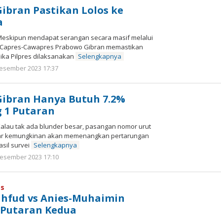
Gibran Pastikan Lolos ke
a
skipun mendapat serangan secara masif melalui
n Capres-Cawapres Prabowo Gibran memastikan
jika Pilpres dilaksanakan
Selengkapnya
oleh
Desember 2023 17:37
Kinoy
Jackson
Gibran Hanya Butuh 7.2%
 1 Putaran
lau tak ada blunder besar, pasangan nomor urut
sar kemungkinan akan memenangkan pertarungan
asil survei
Selengkapnya
oleh
Desember 2023 17:10
Kinoy
Jackson
os
ahfud vs Anies-Muhaimin
 Putaran Kedua