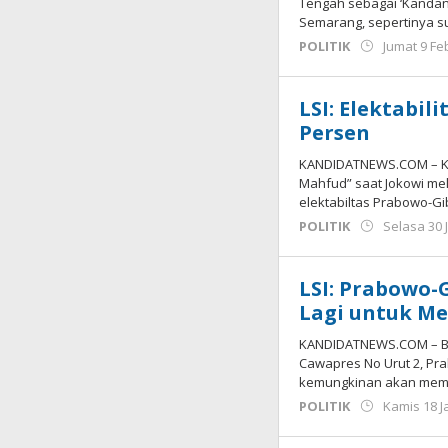
Tengah sebagai ‘Kandan
Semarang, sepertinya sul
POLITIK
Jumat 9 Fe
LSI: Elektabil
Persen
KANDIDATNEWS.COM – Ken
Mahfud” saat Jokowi me
elektabiltas Prabowo-G
POLITIK
Selasa 30 
LSI: Prabowo-
Lagi untuk Me
KANDIDATNEWS.COM – Bil
Cawapres No Urut 2, Pr
kemungkinan akan mem
POLITIK
Kamis 18 J