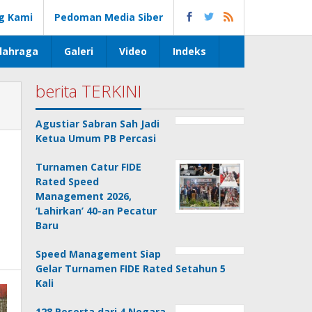
g Kami
Pedoman Media Siber
lahraga
Galeri
Video
Indeks
berita TERKINI
Agustiar Sabran Sah Jadi
Ketua Umum PB Percasi
Turnamen Catur FIDE
Rated Speed
Management 2026,
‘Lahirkan’ 40-an Pecatur
Baru
Speed Management Siap
Gelar Turnamen FIDE Rated Setahun 5
Kali
128 Peserta dari 4 Negara