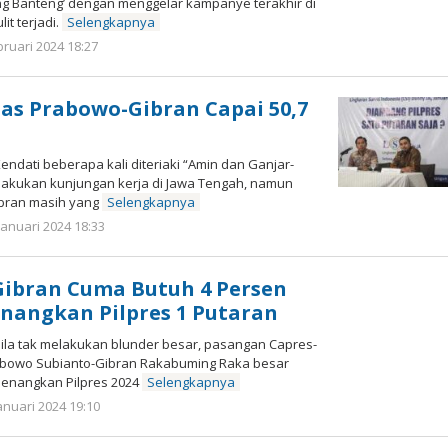
g Banteng’ dengan menggelar kampanye terakhir di
it terjadi.
Selengkapnya
oleh
bruari 2024 18:27
Kinoy
Jackson
itas Prabowo-Gibran Capai 50,7
dati beberapa kali diteriaki “Amin dan Ganjar-
lakukan kunjungan kerja di Jawa Tengah, namun
ibran masih yang
Selengkapnya
oleh
Januari 2024 18:33
Kinoy
Jackson
Gibran Cuma Butuh 4 Persen
nangkan Pilpres 1 Putaran
a tak melakukan blunder besar, pasangan Capres-
abowo Subianto-Gibran Rakabuming Raka besar
enangkan Pilpres 2024
Selengkapnya
oleh
anuari 2024 19:10
Kinoy
Jackson