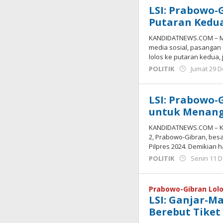
LSI: Prabowo-
Putaran Kedu
KANDIDATNEWS.COM – Me
media sosial, pasanga
lolos ke putaran kedua, 
POLITIK
Jumat 29 
LSI: Prabowo-
untuk Menang
KANDIDATNEWS.COM – Ka
2, Prabowo-Gibran, be
Pilpres 2024. Demikian h
POLITIK
Senin 11 
Prabowo-Gibran Lol
LSI: Ganjar-M
Berebut Tiket