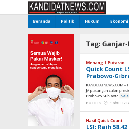
Lewati
ke
konten
Beranda
Politik
Hukum
Ekonomi
Tag:
Ganjar
Menang 1 Putaran
Quick Count LS
Prabowo-Gibra
KANDIDATNEWS.COM – Has
JA pasangan calon presi
Prabowo Subianto
Sel
POLITIK
Sabtu 17 F
Hasil Quick Count
LSI: Raih 58,4