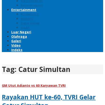
Megapolitan
Kepemudaan
Entertainment
Pariwisata
Budaya
Gaya Hidup
Iptek
Luar Negeri
Olahraga
Galeri
Video
Indeks
Tag:
Catur Simultan
GM Utut Adianto vs 60 Karyawan TVRI
Rayakan HUT ke-60, TVRI Gelar