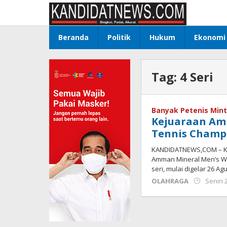
Lewati
ke
konten
Beranda
Politik
Hukum
Ekonomi
Tag:
4 Seri
Banyak Petenis Mint
Kejuaraan Am
Tennis Champ
KANDIDATNEWS,COM – Kej
Amman Mineral Men’s W
seri, mulai digelar 26 Ag
OLAHRAGA
Senin 