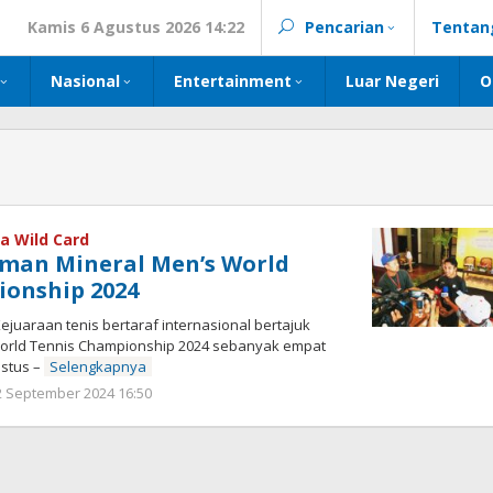
Kamis 6 Agustus 2026 14:22
Pencarian
Tentan
Nasional
Entertainment
Luar Negeri
O
a Wild Card
man Mineral Men’s World
ionship 2024
uaraan tenis bertaraf internasional bertajuk
orld Tennis Championship 2024 sebanyak empat
ustus –
Selengkapnya
oleh
2 September 2024 16:50
Kinoy
Jackson