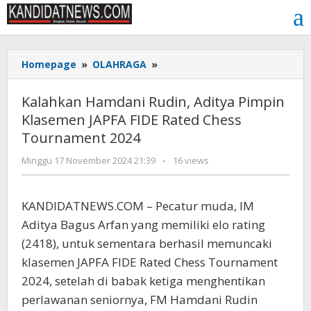
Lewati
ke
konten
Kalahkan
Homepage
»
OLAHRAGA
»
Hamdani
Rudin,
Kalahkan Hamdani Rudin, Aditya Pimpin
Aditya
Klasemen JAPFA FIDE Rated Chess
Pimpin
Tournament 2024
Klasemen
JAPFA
oleh
Minggu 17 November 2024 21:39
-
16 views
FIDE
Kinoy
Rated
Jackson
Chess
KANDIDATNEWS.COM – Pecatur muda, IM
Tournament
Aditya Bagus Arfan yang memiliki elo rating
2024
(2418), untuk sementara berhasil memuncaki
klasemen JAPFA FIDE Rated Chess Tournament
2024, setelah di babak ketiga menghentikan
perlawanan seniornya, FM Hamdani Rudin