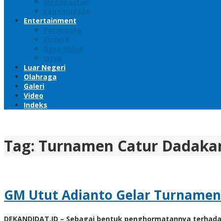
Megapolitan
Kepemudaan
Entertainment
Pariwisata
Budaya
Gaya Hidup
Iptek
Luar Negeri
Olahraga
Galeri
Video
Indeks
Tag:
Turnamen Catur Dadaka
GM Utut Adianto Gelar Turname
DEKANDIDAT.ID – Sebagai bentuk penghormatannya terhadap i