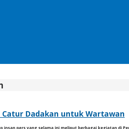
n
n Catur Dadakan untuk Wartawan
nsan pers yang selama ini meliput berbagai kegiatan di Pen