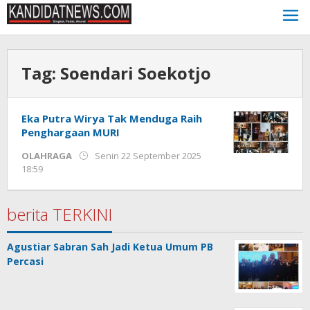
Lewati
ke
konten
Tag:
Soendari Soekotjo
Eka Putra Wirya Tak Menduga Raih
Penghargaan MURI
OLAHRAGA
Senin 22 September 2025
oleh
18:59
Kinoy
Jackson
berita TERKINI
Agustiar Sabran Sah Jadi Ketua Umum PB
Percasi