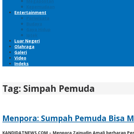
Megapolitan
Kepemudaan
Entertainment
Pariwisata
Budaya
Gaya Hidup
Iptek
Luar Negeri
Olahraga
Galeri
Video
Indeks
Tag:
Simpah Pemuda
Menpora: Sumpah Pemuda Bisa M
KANDIDATNEWS.COM – Menpora Zainudin Amali berharap Per