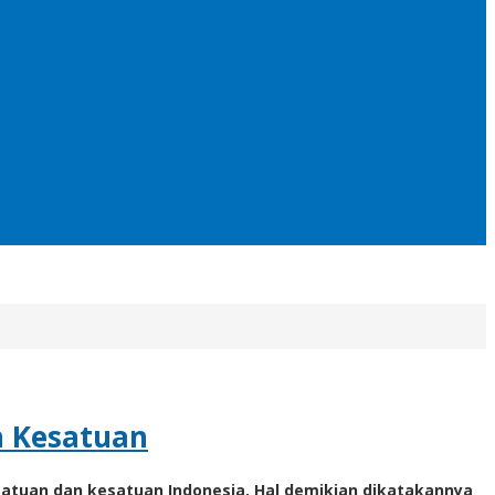
n Kesatuan
tuan dan kesatuan Indonesia. Hal demikian dikatakannya