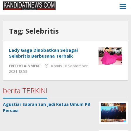
Lewati
ke
konten
Tag:
Selebritis
Lady Gaga Dinobatkan Sebagai
Selebritis Berbusana Terbaik
ENTERTAINMENT
Kamis 16 September
oleh
2021 12:53
Kinoy
Jackson
berita TERKINI
Agustiar Sabran Sah Jadi Ketua Umum PB
Percasi