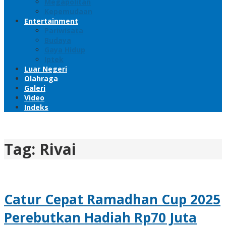
Megapolitan
Kepemudaan
Entertainment
Pariwisata
Budaya
Gaya Hidup
Iptek
Luar Negeri
Olahraga
Galeri
Video
Indeks
Tag:
Rivai
Catur Cepat Ramadhan Cup 2025
Perebutkan Hadiah Rp70 Juta