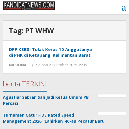
Lewati
ke
konten
Tag:
PT WHW
DPP KSBSI Tolak Keras 10 Anggotanya
di PHK di Ketapang, Kalimantan Barat
oleh
NASIONAL
Selasa 21 Oktober 2025 19:39
Kinoy
Jackson
berita TERKINI
Agustiar Sabran Sah Jadi Ketua Umum PB
Percasi
Turnamen Catur FIDE Rated Speed
Management 2026, ‘Lahirkan’ 40-an Pecatur Baru