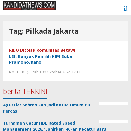
Lewati
ke
konten
Tag:
Pilkada Jakarta
RIDO Ditolak Komunitas Betawi
LSI: Banyak Pemilih KIM Suka
Pramono/Rano
oleh
POLITIK
Rabu 30 Oktober 2024 17:11
Kinoy
Jackson
berita TERKINI
Agustiar Sabran Sah Jadi Ketua Umum PB
Percasi
Turnamen Catur FIDE Rated Speed
Management 2026, ‘Lahirkan’ 40-an Pecatur Baru