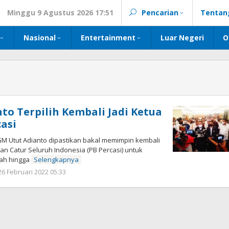
Minggu 9 Agustus 2026 17:51
Pencarian
Tentan
Nasional
Entertainment
Luar Negeri
O
to Terpilih Kembali Jadi Ketua
asi
 Utut Adianto dipastikan bakal memimpin kembali
n Catur Seluruh Indonesia (PB Percasi) untuk
lah hingga
Selengkapnya
oleh
26 Februari 2022 05:33
Kinoy
Jackson