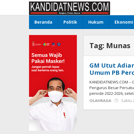
Lewati
ke
konten
Beranda
Politik
Hukum
Ekonomi
Tag:
Munas
GM Utut Adian
Umum PB Perc
KANDIDATNEWS.COM – GM
Pengurus Besar Persatua
periode 2022-2026, sete
OLAHRAGA
Sabtu 