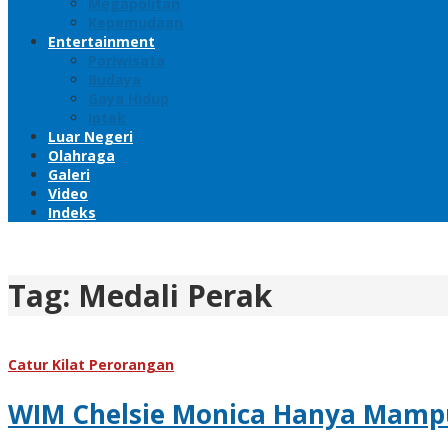
Megapolitan
Kepemudaan
Entertainment
Pariwisata
Budaya
Gaya Hidup
Iptek
Luar Negeri
Olahraga
Galeri
Video
Indeks
Tag:
Medali Perak
Catur Kilat Perorangan
WIM Chelsie Monica Hanya Mamp