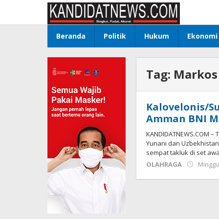
Lewati
ke
konten
Beranda
Politik
Hukum
Ekonomi
Tag:
Markos
Kalovelonis/S
Amman BNI M25
KANDIDATNEWS.COM – Ta
Yunani dan Uzbekhistan
sempat takluk di set aw
OLAHRAGA
Minggu