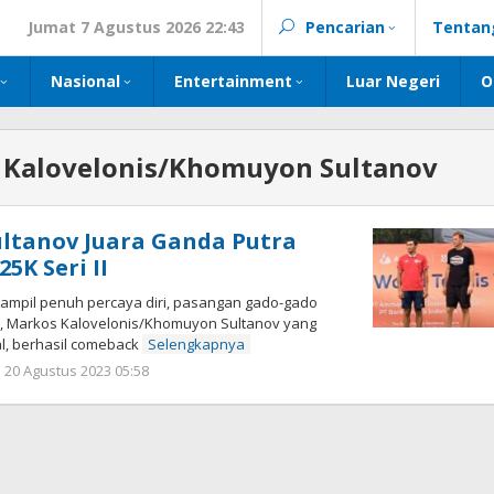
Jumat 7 Agustus 2026 22:43
Pencarian
Tentan
Nasional
Entertainment
Luar Negeri
O
 Kalovelonis/Khomuyon Sultanov
ultanov Juara Ganda Putra
K Seri II
mpil penuh percaya diri, pasangan gado-gado
, Markos Kalovelonis/Khomuyon Sultanov yang
al, berhasil comeback
Selengkapnya
oleh
 20 Agustus 2023 05:58
Kinoy
Jackson