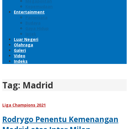
Megapolitan
Kepemudaan
Entertainment
Pariwisata
Budaya
Gaya Hidup
Iptek
Luar Negeri
Olahraga
Galeri
Video
Indeks
Tag:
Madrid
Liga Champions 2021
Rodrygo Penentu Kemenangan