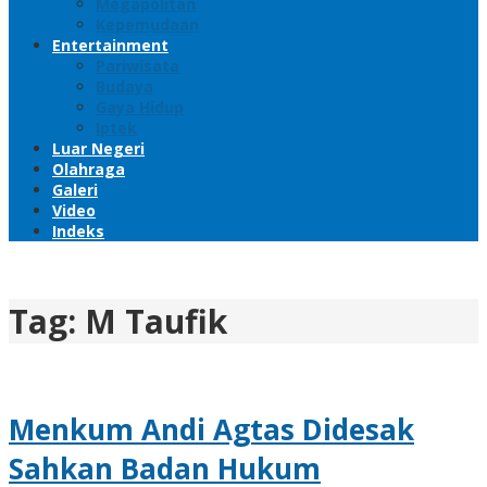
Megapolitan
Kepemudaan
Entertainment
Pariwisata
Budaya
Gaya Hidup
Iptek
Luar Negeri
Olahraga
Galeri
Video
Indeks
Tag:
M Taufik
Menkum Andi Agtas Didesak
Sahkan Badan Hukum