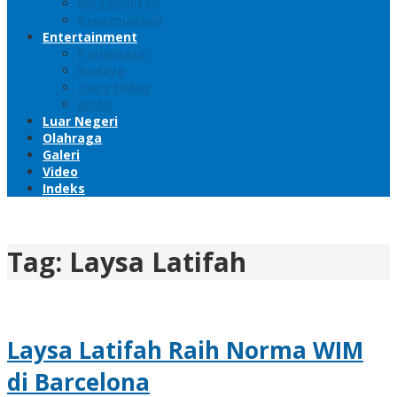
Megapolitan
Kepemudaan
Entertainment
Pariwisata
Budaya
Gaya Hidup
Iptek
Luar Negeri
Olahraga
Galeri
Video
Indeks
Tag:
Laysa Latifah
Laysa Latifah Raih Norma WIM
di Barcelona