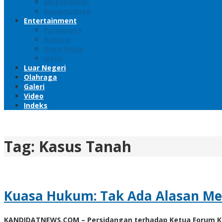
Megapolitan
Kepemudaan
Entertainment
Pariwisata
Budaya
Gaya Hidup
Iptek
Luar Negeri
Olahraga
Galeri
Video
Indeks
Tag:
Kasus Tanah
Kuasa Hukum: Tak Ada Alasan Me
KANDIDATNEWS.COM – Persidangan terhadap Ketua Forum Korb