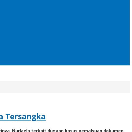
a Tersangka
rinya, Nurlaela terkait dugaan kasus pemalsuan dokumen