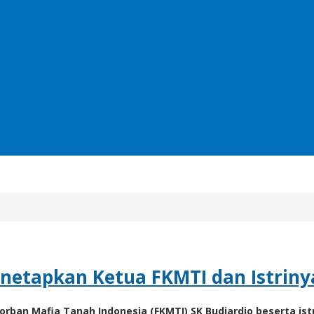
netapkan Ketua FKMTI dan Istriny
an Mafia Tanah Indonesia (FKMTI) SK Budiardjo beserta ist