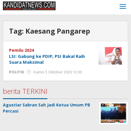
Lewati
ke
konten
Tag:
Kaesang Pangarep
Pemilu 2024
LSI: Gabung ke PDIP, PSI Bakal Raih
Suara Maksimal
oleh
POLITIK
Kamis 5 Oktober 2023 12:30
Kinoy
Jackson
berita TERKINI
Agustiar Sabran Sah Jadi Ketua Umum PB
Percasi